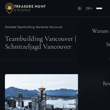
TREASURE HUNT
DE
VIENNA
DE
Deutsch
EN
English
Startseite
›
Teambuilding Standorte
›
Vancouver
Warum e
Teambuilding Vancouver |
S
Schnitzeljagd Vancouver
Be