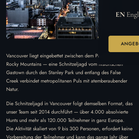
EN
Engl
ANGEB
Vancouver liegt eingebettet zwischen dem Pazifik und den
Rocky Mountains — eine Schnitzeljagd vom historischen
Gastown durch den Stanley Park und entlang des False
Creek verbindet metropolitanen Puls mit atemberaubender
Natur.
Die Schnitzeljagd in Vancouver folgt demselben Format, das
unser Team seit 2014 durchführt — über 4.000 absolvierte
Hunts und mehr als 120.000 Teilnehmer in ganz Europa.
Die Aktivität skaliert von 9 bis 300 Personen, erfordert keine
Vorbereitung der Teilnehmer und kann das ganze Jahr über