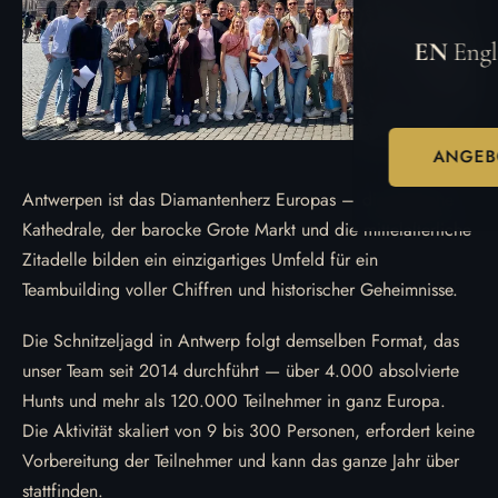
EN
Engl
ANGEB
Antwerpen ist das Diamantenherz Europas — die gotische
Kathedrale, der barocke Grote Markt und die mittelalterliche
Zitadelle bilden ein einzigartiges Umfeld für ein
Teambuilding voller Chiffren und historischer Geheimnisse.
Die Schnitzeljagd in Antwerp folgt demselben Format, das
unser Team seit 2014 durchführt — über 4.000 absolvierte
Hunts und mehr als 120.000 Teilnehmer in ganz Europa.
Die Aktivität skaliert von 9 bis 300 Personen, erfordert keine
Vorbereitung der Teilnehmer und kann das ganze Jahr über
stattfinden.