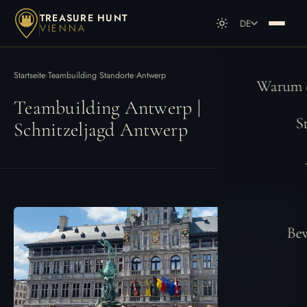
TREASURE HUNT
DE
VIENNA
DE
Deutsch
EN
English
Startseite
›
Teambuilding Standorte
›
Antwerp
Warum e
Teambuilding Antwerp |
S
Schnitzeljagd Antwerp
Be