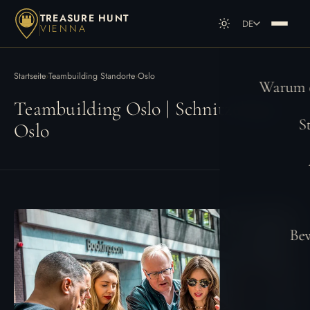
TREASURE HUNT
DE
VIENNA
DE
Deutsch
EN
English
Startseite
›
Teambuilding Standorte
›
Oslo
Warum e
Teambuilding Oslo | Schnitzeljagd
S
Oslo
Be