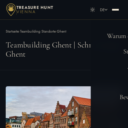
TREASURE HUNT
DE
VIENNA
DE
Deutsch
EN
English
Startseite
›
Teambuilding Standorte
›
Ghent
Warum e
Teambuilding Ghent | Schnitzeljagd
S
Ghent
Be