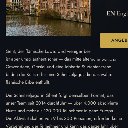
EN
Engl
ANGEB
Gent, der flämische Löwe, wird weniger besucht als Brügge,
ist aber umso authentischer — das mittelalterliche Schloss
Gravensteen, Graslei und eine lebhafte Studentenszene
bilden die Kulisse für eine Schnitzeljagd, die das wahre
flämische Erbe enthüllt.
Die Schnitzeljagd in Ghent folgt demselben Format, das
unser Team seit 2014 durchführt — über 4.000 absolvierte
Hunts und mehr als 120.000 Teilnehmer in ganz Europa.
Die Aktivität skaliert von 9 bis 300 Personen, erfordert keine
Vorbereitung der Teilnehmer und kann das ganze Jahr über