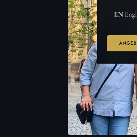
EN
Engl
ANGEB