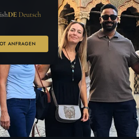
ish
DE
Deutsch
OT ANFRAGEN