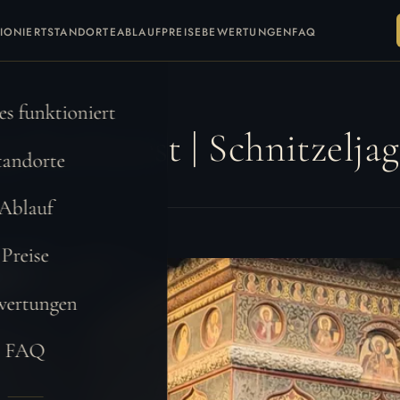
IONIERT
STANDORTE
ABLAUF
PREISE
BEWERTUNGEN
FAQ
t
s funktioniert
 Bucharest | Schnitzelja
tandorte
Ablauf
Preise
wertungen
FAQ