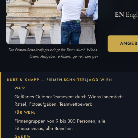
EN
Engl
ANGEB
Die Firmen-Schnitzeljagd bringt Ihr Team durch Wiens Innenstadt — Rätsel
lösen, Aufgaben erfüllen, gemeinsam gewinnen.
KURZ & KNAPP — FIRMEN-SCHNITZELJAGD WIEN
WAS:
Geführtes Outdoor-Teamevent durch Wiens Innenstadt —
Rätsel, Fotoaufgaben, Teamwettbewerb
FÜR WEN:
Firmengruppen von 9 bis 300 Personen; alle
Fitnessniveaus, alle Branchen
DAUER: