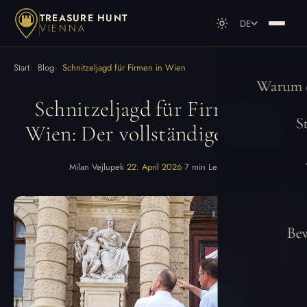
TREASURE HUNT
DE
VIENNA
DE
Deutsch
Start
Blog
Schnitzeljagd für Firmen in Wien
EN
English
Warum e
Schnitzeljagd für Firmen in
S
Wien: Der vollständige Guide
Milan Vejlupek
·
22. April 2026
·
7 min Lesezeit
Be