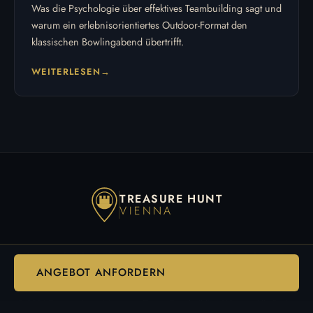
Was die Psychologie über effektives Teambuilding sagt und
warum ein erlebnisorientiertes Outdoor-Format den
klassischen Bowlingabend übertrifft.
WEITERLESEN
TREASURE HUNT
VIENNA
Warum es funktioniert
Standorte
Ablauf
Bewertungen
FAQ
Anfrage
Blog
ANGEBOT ANFORDERN
Teambuilding-Standorte
©
2026
Treasure Hunt Vienna · Firmen-Teambuilding Wien · Alle Rechte