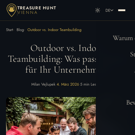
TREASURE HUNT
DE
VIENNA
DE
Deutsch
Start
Blog
Outdoor vs. Indoor Teambuilding
EN
English
Warum e
Outdoor vs. Indoor
S
Teambuilding: Was passt besser
für Ihr Unternehmen?
Milan Vejlupek
·
4. März 2026
·
5 min Lesezeit
Be