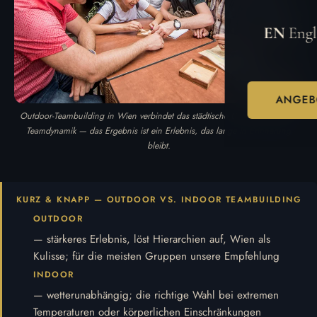
EN
Engl
ANGEB
Outdoor-Teambuilding in Wien verbindet das städtische Umfeld mit echter
Teamdynamik — das Ergebnis ist ein Erlebnis, das lange in Erinnerung
bleibt.
KURZ & KNAPP — OUTDOOR VS. INDOOR TEAMBUILDING
OUTDOOR
— stärkeres Erlebnis, löst Hierarchien auf, Wien als
Kulisse; für die meisten Gruppen unsere Empfehlung
INDOOR
— wetterunabhängig; die richtige Wahl bei extremen
Temperaturen oder körperlichen Einschränkungen