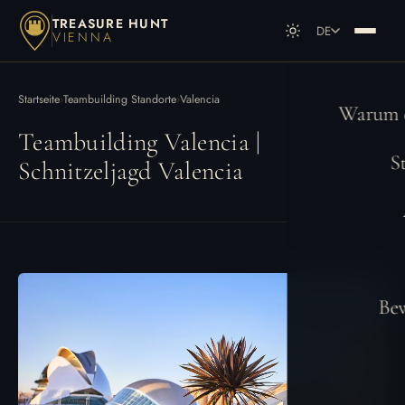
TREASURE HUNT
DE
VIENNA
DE
Deutsch
EN
English
Startseite
›
Teambuilding Standorte
›
Valencia
Warum e
Teambuilding Valencia |
S
Schnitzeljagd Valencia
Be