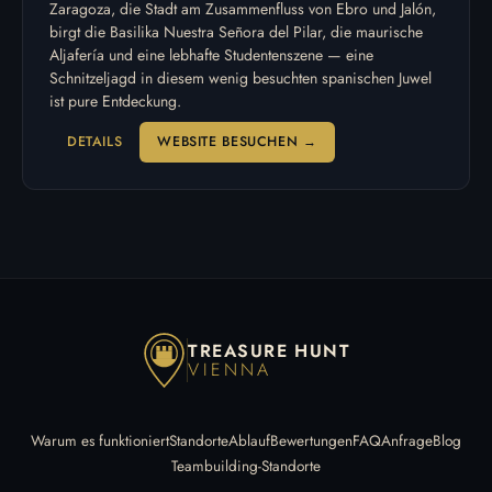
Zaragoza, die Stadt am Zusammenfluss von Ebro und Jalón,
birgt die Basilika Nuestra Señora del Pilar, die maurische
Aljafería und eine lebhafte Studentenszene — eine
Schnitzeljagd in diesem wenig besuchten spanischen Juwel
ist pure Entdeckung.
DETAILS
WEBSITE BESUCHEN →
TREASURE HUNT
VIENNA
Warum es funktioniert
Standorte
Ablauf
Bewertungen
FAQ
Anfrage
Blog
Teambuilding-Standorte