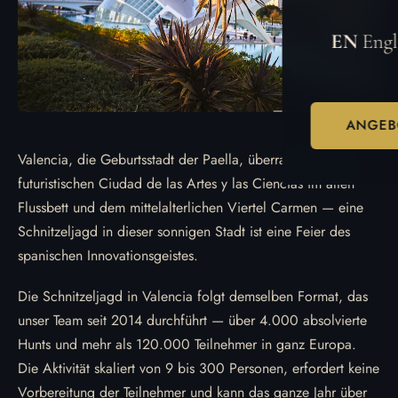
EN
Engl
ANGEB
Valencia, die Geburtsstadt der Paella, überrascht mit der
futuristischen Ciudad de las Artes y las Ciencias im alten
Flussbett und dem mittelalterlichen Viertel Carmen — eine
Schnitzeljagd in dieser sonnigen Stadt ist eine Feier des
spanischen Innovationsgeistes.
Die Schnitzeljagd in Valencia folgt demselben Format, das
unser Team seit 2014 durchführt — über 4.000 absolvierte
Hunts und mehr als 120.000 Teilnehmer in ganz Europa.
Die Aktivität skaliert von 9 bis 300 Personen, erfordert keine
Vorbereitung der Teilnehmer und kann das ganze Jahr über