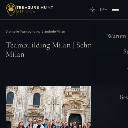
TREASURE HUNT
DE
VIENNA
DE
Deutsch
EN
English
Startseite
›
Teambuilding Standorte
›
Milan
Warum e
Teambuilding Milan | Schnitzeljagd
S
Milan
Be