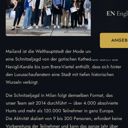
EN
Engl
ANGEB
Mailand ist die Welthauptstadt der Mode und des Designs —
eine Schnitzeljagd von der gotischen Kathedrale durch die
Navigli-Kanäle bis zum Brera-Viertel enthüllt, dass sich hinter
den Luxusschaufenstern eine Stadt mit tiefen historischen
Wurzeln verbirgt.
Die Schnitzeljagd in Milan folgt demselben Format, das
unser Team seit 2014 durchführt — über 4.000 absolvierte
Hunts und mehr als 120.000 Teilnehmer in ganz Europa.
Die Aktivität skaliert von 9 bis 300 Personen, erfordert keine
Vorbereitung der Teilnehmer und kann das ganze Jahr über